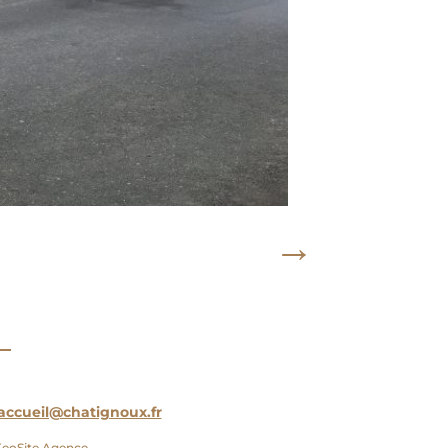
→
accueil@chatignoux.fr
 KeoSite Agence