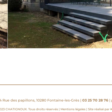
4 Rue des papillons, 10280 Fontaine-les-Grès |
03 25 70 28 76
|
023 CHATIGNOUX. Tous droits réservés |
Mentions légales
|
Site réalisé par