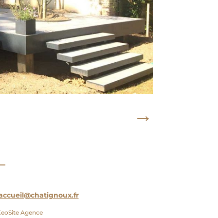
→
accueil@chatignoux.fr
 KeoSite Agence